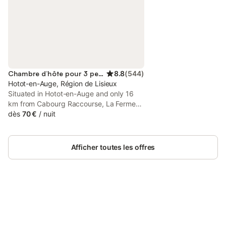
Chambre d’hôte pour 3 personnes
8.8
(
544
)
Hotot-en-Auge, Région de Lisieux
Situated in Hotot-en-Auge and only 16
km from Cabourg Raccourse, La Ferme
Des Vignes features accommodation with
dès
70 €
/
nuit
garden views, free WiFi and free private
parking. Set 17 km from Cabourg Casino,
the property offers a garden.
Afficher toutes les offres
Connectez-vous et économisez
Se connecter
jusqu'à 10% sur nos logements.