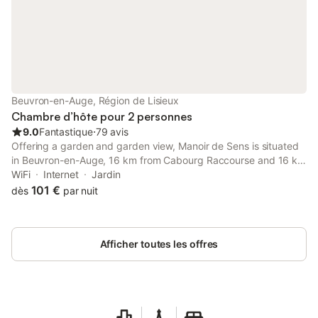
Beuvron-en-Auge, Région de Lisieux
Chambre d’hôte pour 2 personnes
9.0
Fantastique
⋅
79 avis
Offering a garden and garden view, Manoir de Sens is situated
in Beuvron-en-Auge, 16 km from Cabourg Raccourse and 16 km
from Cabourg Casino. This property offers access to a balcony,
WiFi
Internet
Jardin
free private parking and free WiFi.
101 €
dès
par nuit
Afficher toutes les offres