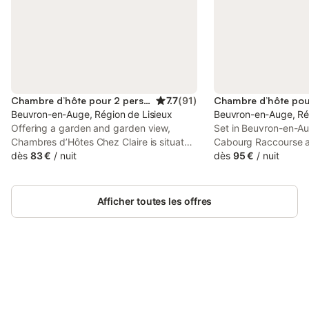
Chambre d’hôte pour 2 personnes
7.7
(
91
)
Beuvron-en-Auge, Région de Lisieux
Beuvron-en-Auge, Rég
Offering a garden and garden view,
Set in Beuvron-en-Au
Chambres d’Hôtes Chez Claire is situated
Cabourg Raccourse a
in Beuvron-en-Auge, 14 km from
dès
83 €
/
nuit
Cabourg Casino, Le P
dès
95 €
/
nuit
Cabourg Raccourse and 14 km from
accommodation with 
Cabourg Casino.
free private parking 
Afficher toutes les offres
Connectez-vous et économisez
Se connecter
jusqu'à 10% sur nos logements.