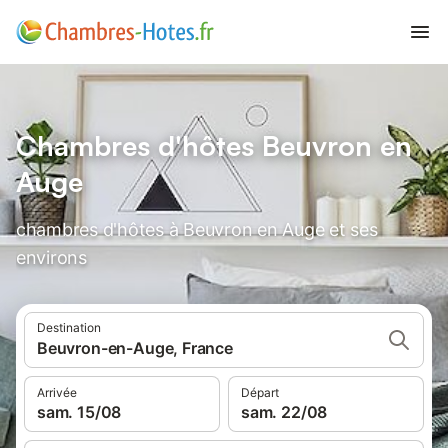
Chambres d'hôtes Beuvron en
Auge
chambres d'hôtes à Beuvron en Auge et ses
environs
Destination
Beuvron-en-Auge, France
Arrivée
Départ
sam. 15/08
sam. 22/08