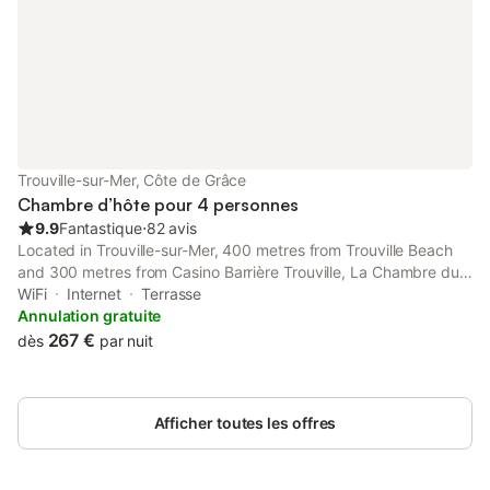
Trouville-sur-Mer, Côte de Grâce
Chambre d’hôte pour 4 personnes
9.9
Fantastique
⋅
82 avis
Located in Trouville-sur-Mer, 400 metres from Trouville Beach
and 300 metres from Casino Barrière Trouville, La Chambre du
21 provides accommodation with amenities such as free WiFi
WiFi
Internet
Terrasse
and a flat-screen TV.
Annulation gratuite
267 €
dès
par nuit
Afficher toutes les offres