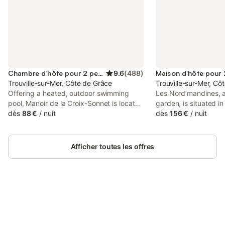
Chambre d’hôte pour 2 personnes
9.6
(
488
)
Trouville-sur-Mer, Côte de Grâce
Trouville-sur-Mer, Cô
Offering a heated, outdoor swimming
Les Nord’mandines, a
pool, Manoir de la Croix-Sonnet is located
garden, is situated in
4km from Trouville-sur-Mer town centre,
dès
88 €
/
nuit
1.6 km from Villervil
dès
156 €
/
nuit
in an half-timbered manor house with
Casino Barrière Trouvi
terrace. Free Wi-Fi access is available
km from Trouville-De
and Deauville town centre is 4 km away.
Station.
Afficher toutes les offres
Connectez-vous et économisez
Se connecter
jusqu'à 10% sur nos logements.