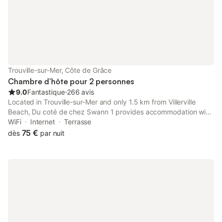
Trouville-sur-Mer, Côte de Grâce
Chambre d’hôte pour 2 personnes
9.0
Fantastique
⋅
266 avis
Located in Trouville-sur-Mer and only 1.5 km from Villerville
Beach, Du coté de chez Swann 1 provides accommodation with
garden views, free WiFi and free private parking. 4.6 km from
WiFi
Internet
Terrasse
Trouville-Deauville SNCF Railway Station and 5.
75 €
dès
par nuit