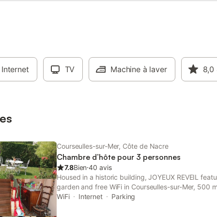
Internet
TV
Machine à laver
8,0
es
Courseulles-sur-Mer, Côte de Nacre
Chambre d’hôte pour 3 personnes
7.8
Bien
⋅
40 avis
Housed in a historic building, JOYEUX REVEIL fea
garden and free WiFi in Courseulles-sur-Mer, 500 
Juno Beach. The property has city and quiet street 
WiFi
Internet
Parking
km from Juno Beach.