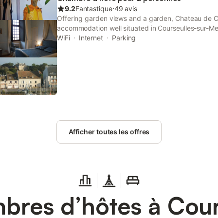
9.2
Fantastique
⋅
49 avis
Offering garden views and a garden, Chateau de C
accommodation well situated in Courseulles-sur-Mer,
Central Beach - Juno Beach, Juno Beach and Juno
WiFi
Internet
Parking
Afficher toutes les offres
res d’hôtes à Cour