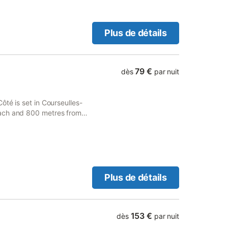
Plus de détails
79 €
dès
par nuit
té is set in Courseulles-
each and 800 metres from
y also has a restaurant and
Plus de détails
153 €
dès
par nuit