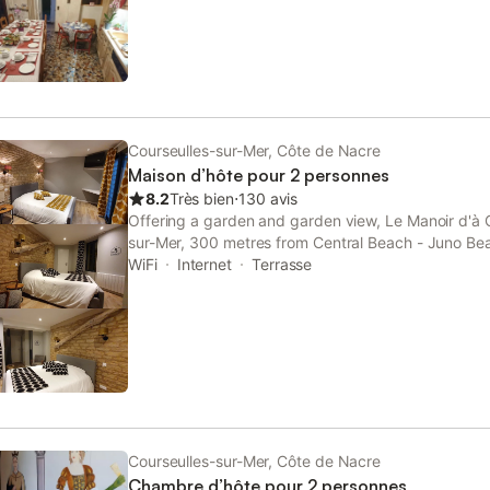
Courseulles-sur-Mer, Côte de Nacre
Maison d’hôte pour 2 personnes
8.2
Très bien
⋅
130 avis
Offering a garden and garden view, Le Manoir d'à Cô
sur-Mer, 300 metres from Central Beach - Juno B
Juno Beach. Boasting bicycle parking, this propert
WiFi
Internet
Terrasse
a sun terrace.
Courseulles-sur-Mer, Côte de Nacre
Chambre d’hôte pour 2 personnes