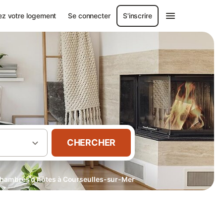
ez votre logement
Se connecter
S'inscrire
CHERCHER
hambres d’hôtes à Courseulles-sur-Mer