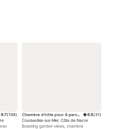
9.7
(
198
)
Chambre d’hôte pour 4 personnes
8.6
(
31
)
re
Courseulles-sur-Mer, Côte de Nacre
nner
Boasting garden views, chambre