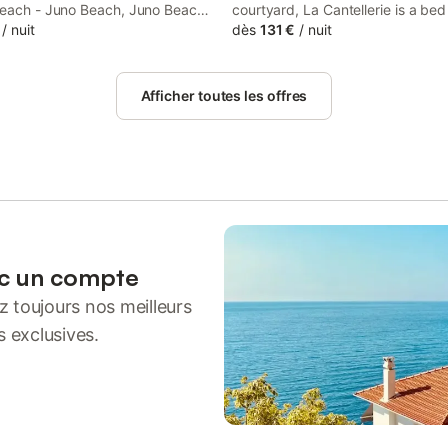
Beach - Juno Beach, Juno Beach
courtyard, La Cantellerie is a be
 Beach Centre, Chambres
/
nuit
breakfast set in a historic building
dès
131 €
/
nuit
e Maroni features free WiFi, and
Courseulles-sur-Mer, 800 metres
n enjoy a terrace.
Central Beach - Juno Beach. Priv
parking is available on site.
Afficher toutes les offres
ec un compte
 toujours nos meilleurs
s exclusives.