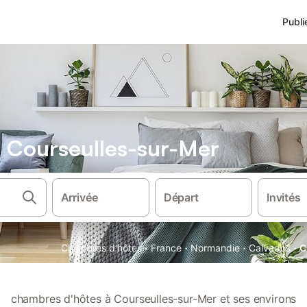
Publi
 Courseulles-sur-Mer
Arrivée
Départ
Invités
·
·
·
·
Chambres d'hôtes
France
Normandie
Calvados
C
chambres d'hôtes à Courseulles-sur-Mer et ses environs