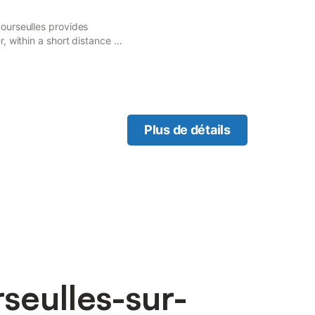
ourseulles provides
 within a short distance of
 Beach Centre.
Plus de détails
seulles-sur-