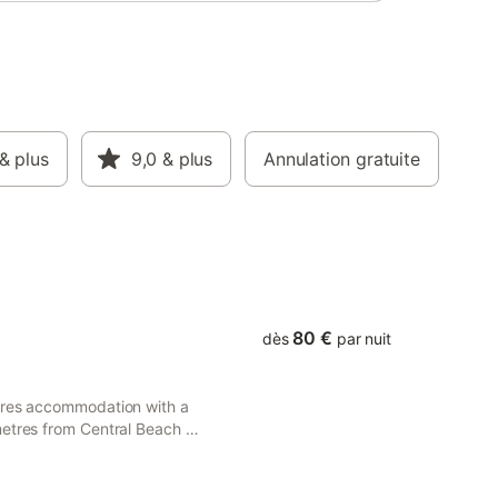
& plus
9,0
& plus
Annulation gratuite
80 €
dès
par nuit
tures accommodation with a
metres from Central Beach -
views, and is less than 1