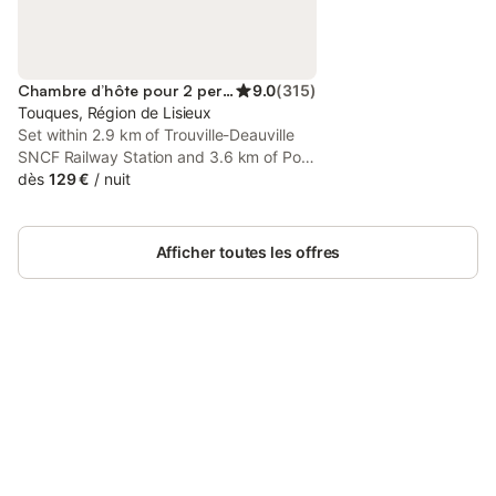
Chambre d’hôte pour 2 personnes
9.0
(
315
)
Touques, Région de Lisieux
Set within 2.9 km of Trouville-Deauville
SNCF Railway Station and 3.6 km of Port
Morny, La Dame de Coeur Deauville,
dès
129 €
/
nuit
Touques Maison d'hôtes-B&B features
rooms with air conditioning and a private
bathroom in Touques.
Afficher toutes les offres
Connectez-vous et économisez
Se connecter
jusqu'à 10% sur nos logements.