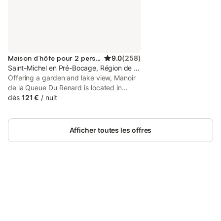
Maison d’hôte pour 2 personnes
9.0
(
258
)
Saint-Michel en Pré-Bocage, Région de Caen
Offering a garden and lake view, Manoir
de la Queue Du Renard is located in
Tracy-Bocage, 12 km from Zoo of
dès
121 €
/
nuit
Jurques and 26 km from Michel d'Ornano
Stadium. Both free WiFi and parking on-
site are available at the guest house free
Afficher toutes les offres
of charge.
Connectez-vous et économisez
Se connecter
jusqu'à 10% sur nos logements.