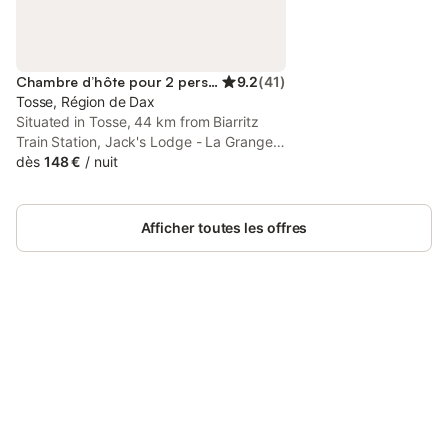
Chambre d’hôte pour 2 personnes
9.2
(
41
)
Tosse, Région de Dax
Situated in Tosse, 44 km from Biarritz
Train Station, Jack's Lodge - La Grange
provides accommodation with a solarium.
dès
148 €
/
nuit
The property features pool and garden
views, and is 29 km from Dax Train
Station.
Afficher toutes les offres
Connectez-vous et économisez
Se connecter
jusqu'à 10% sur nos logements.