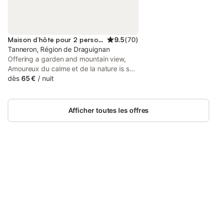
Maison d’hôte pour 2 personnes
9.5
(
70
)
Tanneron, Région de Draguignan
Offering a garden and mountain view,
Amoureux du calme et de la nature is set
in Tanneron, 12 km from Musee
dès
65 €
/
nuit
International de la Parfumerie and 19 km
from Palais des Festivals de Cannes.
Afficher toutes les offres
Connectez-vous et économisez
Se connecter
jusqu'à 10% sur nos logements.