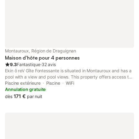
avec vue dégagée sur le village de Callian - Climatisation /
chauffage - Smart TV gratuite - Wi-Fi gratuit - Parking privé
gratuit - Accès au jardin et à la piscine chauffée - Accueil et
aide à l’installation - Draps et linge de toilette fournis -
Prestation de ménage supplémentaire possible sur demande -
Fourniture de petit-déjeuners possible sur demande (8 euros/
personne/nuit) - Lit bébé possible sur demande Vous pourrez
également bénéficier de nos soins énergétiques durant votre
Montauroux, Région de Draguignan
séjour, notre offre "Weekend bien être holistiqu
Maison d’hôte pour 4 personnes
9.3
Fantastique
⋅
32 avis
Ekin ô reV Gîte Fontessante is situated in Montauroux and has a
pool with a view and pool views. This property offers access to
a terrace, free private parking and free WiFi.
Piscine extérieure
Piscine
WiFi
Annulation gratuite
171 €
dès
par nuit