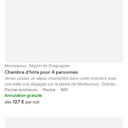
Montauroux, Région de Draguignan
Chambre d’hôte pour 4 personnes
Venez passer un séjour champêtre dans cette chambre avec
une belle vue dégagée sur la plaine de Montauroux. Grande
Chambre à louer pour 2 adultes et 1 ou 2 enfant(s) à
Piscine extérieure
Piscine
WiFi
Montauroux, un des plus beaux villages perchés du Var, à 5 min
Annulation gratuite
du Lac Saint-Cassien et 26 km des plages de sable (Mandelieu-
127 €
dès
par nuit
La-Napoule…). Les plus : accès grande piscine de 5x10m (à
partager avec les hôtes), l’eau est très bonne en été (en général
+30°C). Présence d’un grand hamac pour se détendre, et de
chaises longues. Et jeux enfants (balançoires, toboggans, grand