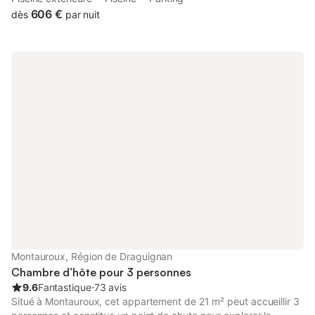
Parfumerie, as well as 35 km from Saint-Raphaël Valescure Train
606 €
dès
par nuit
Station.
Montauroux, Région de Draguignan
Chambre d’hôte pour 3 personnes
9.6
Fantastique
⋅
73 avis
Situé à Montauroux, cet appartement de 21 m² peut accueillir 3