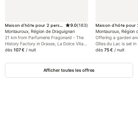
Maison d’hôte pour 2 personnes
9.0
(
183
)
Montauroux, Région de Draguignan
Montauroux, Région 
21 km from Parfumerie Fragonard - The
Offering a garden an
History Factory in Grasse, La Dolce Vita
Gîtes du Lac is set i
Montauroux is a recently renovated
dès
107 €
/
nuit
from Parfumerie Frag
dès
75 €
/
nuit
property located in Montauroux and
Factory in Grasse a
provides air-conditioned rooms with free
International de la Pa
WiFi and private parking.
Afficher toutes les offres
Connectez-vous et économisez
Se connecter
jusqu'à 10% sur nos logements.