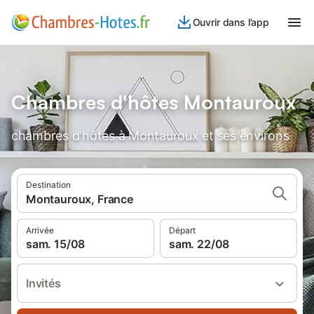
Ouvrir dans l’app
Chambres d'hôtes Montauroux
chambres d'hôtes à Montauroux et ses environs
Destination
Montauroux, France
Arrivée
Départ
sam. 15/08
sam. 22/08
Invités