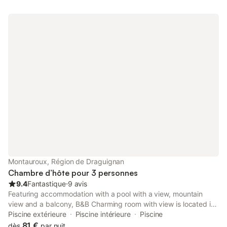
Montauroux, Région de Draguignan
Chambre d’hôte pour 3 personnes
9.4
Fantastique
⋅
9 avis
Featuring accommodation with a pool with a view, mountain
view and a balcony, B&B Charming room with view is located in
Montauroux. This property offers access to a terrace, free
Piscine extérieure
Piscine intérieure
Piscine
private parking and free WiFi.
81 €
dès
par nuit