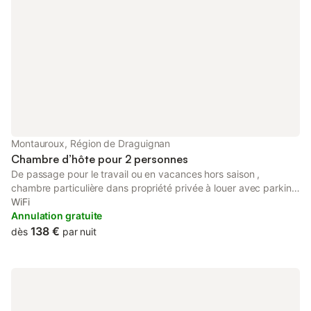
Montauroux, Région de Draguignan
Chambre d’hôte pour 2 personnes
De passage pour le travail ou en vacances hors saison ,
chambre particulière dans propriété privée à louer avec parking
et portail télécommandé. Arrivée et départ autonome avec
WiFi
accès privé . Vous aurez une terrasse avec une vue magnifique
Annulation gratuite
sur le Pays de Fayence dès votre réveil ou en prenant votre
138 €
dès
par nuit
petit déjeuner sur votre balcon . Détente et calme garantis