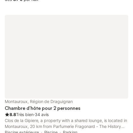
Montauroux, Région de Draguignan
Chambre d’hôte pour 2 personnes
8.8
Très bien
⋅
34 avis
Clos de la Gipiere, a property with a shared lounge, is located in
Montauroux, 20 km from Parfumerie Fragonard - The History
Factory Grasse, 20 km from Musee International de la
Piscine extérieure
Piscine
Parking