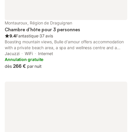
Montauroux, Région de Draguignan
Chambre d’hôte pour 3 personnes
9.4
Fantastique
⋅
37 avis
Boasting mountain views, Bulle d'amour offers accommodation
with a private beach area, a spa and wellness centre and a
garden, around 21 km from Parfumerie Fragonard - The History
Jacuzzi
WiFi
Internet
Factory in Grasse.
Annulation gratuite
266 €
dès
par nuit