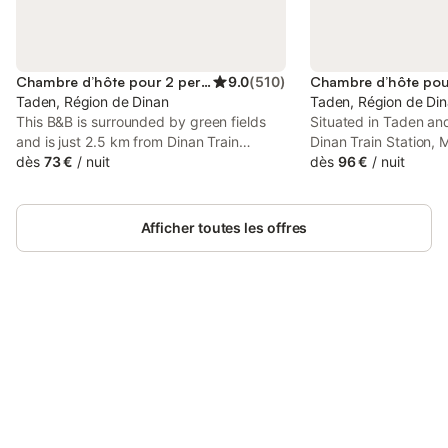
Chambre d’hôte pour 2 personnes
9.0
(
510
)
Taden, Région de Dinan
Taden, Région de Di
This B&B is surrounded by green fields
Situated in Taden an
and is just 2.5 km from Dinan Train
Dinan Train Station,
Station. It offers an outdoor, heated
dès
73 €
/
nuit
- Suite Parentale fea
dès
96 €
/
nuit
swimming pool with sun terrace, spacious
accommodation with 
guest rooms with free Wi-Fi access and a
WiFi and free private
private bathroom.
Afficher toutes les offres
Connectez-vous et économisez
Se connecter
jusqu'à 10% sur nos logements.