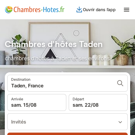
Ouvrir dans l’app
Chambres d'hôtes Taden
chambres d'hôtes à Taden et ses environs
Destination
Taden, France
Arrivée
Départ
sam. 15/08
sam. 22/08
Invités