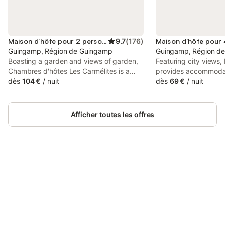
Maison d’hôte pour 2 personnes
9.7
(
176
)
Guingamp, Région de Guingamp
Guingamp, Région d
Boasting a garden and views of garden,
Featuring city views,
Chambres d'hôtes Les Carmélites is a
provides accommodat
guest house set in a historic building in
dès
104 €
/
nuit
and a terrace, aroun
dès
69 €
/
nuit
Guingamp, 34 km from Saint-Brieuc
Brieuc Cathedral.
Cathedral. This property offers access to
a terrace, free private parking and free
Afficher toutes les offres
WiFi.
Connectez-vous et économisez
Se connecter
jusqu'à 10% sur nos logements.