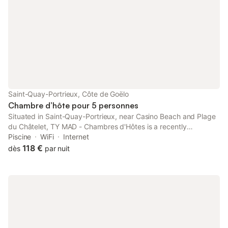
plage et de la Grève de Fonteny, tandis que le centre-ville se
trouve à 1,5 km. Grâce à sa proximité avec la côte, elle
constitue un point de départ pour explorer la région. Veuillez
noter que la propriété est entièrement non-fumeur et que le
linge de maison ainsi que les serviettes sont fournis pour votre
séjour.
Saint-Quay-Portrieux, Côte de Goëlo
Chambre d’hôte pour 5 personnes
Situated in Saint-Quay-Portrieux, near Casino Beach and Plage
du Châtelet, TY MAD - Chambres d'Hôtes is a recently
renovated property, featuring, pool with a view and casino.
Piscine
WiFi
Internet
118 €
dès
par nuit