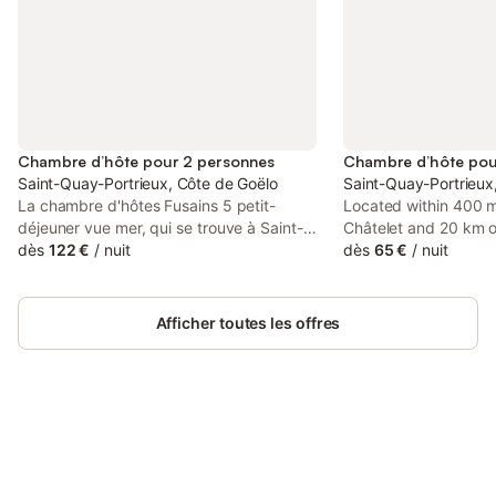
Chambre d’hôte pour 2 personnes
Saint-Quay-Portrieux, Côte de Goëlo
Saint-Quay-Portrieux
La chambre d'hôtes Fusains 5 petit-
Located within 400 m
déjeuner vue mer, qui se trouve à Saint-
Châtelet and 20 km o
Quay-Portrieux, donne sur la Manche.
dès
122 €
/
nuit
Cathedral, Au gré de
dès
65 €
/
nuit
D'une superficie de 26 m², il se compose
rooms with air condit
d'un coin salon/couchage, d'une cuisine
bathroom in Saint-Qu
et d'une salle de bains et peut donc
Afficher toutes les offres
accueillir 2 personnes. Les équipements
supplémentaires comprennent le Wi-Fi
ainsi qu'une télévision. Cet hébergement
ne propose pas : la climatisation. Cette
chambre dispose d'un jardin partagé
pour un séjour paisible et agréable. La
Connectez-vous et économisez
Se connecter
chambre se trouve à proximité de la
jusqu'à 10% sur nos logements.
plage. Une place de parking est