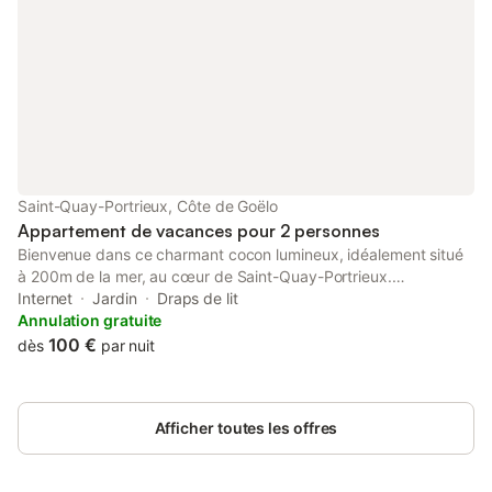
Saint-Quay-Portrieux, Côte de Goëlo
Appartement de vacances pour 2 personnes
Bienvenue dans ce charmant cocon lumineux, idéalement situé
à 200m de la mer, au cœur de Saint-Quay-Portrieux.
Entièrement équipé, ce logement vous offre tout le confort
Internet
Jardin
Draps de lit
nécessaire pour un séjour paisible en bord de mer : 🍳 Cuisine
Annulation gratuite
fonctionnelle avec four, plaques, cafetière, bouilloire, grille-pain,
100 €
dès
par nuit
presse-agrumes, lave-linge séchant... 🛋️ Salon cosy avec
banquettes, coussins, petite bibliothèque et TV + wifi fibre 🛏️
Une chambre avec lit double (140x190), rangements, ambiance
Afficher toutes les offres
apaisante et balcon vue sur mer 🚿 Salle de bain moderne avec
douche, WC séparés 🍽️ Espace repas convivial pour vos petits-
déjeuners ou dîners 🌞 Une terrasse ensoleillée avec table,