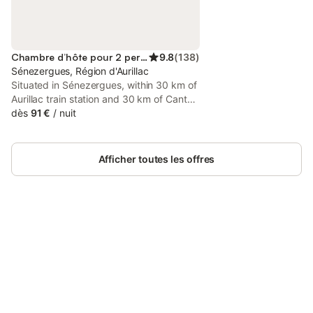
Chambre d’hôte pour 2 personnes
9.8
(
138
)
Sénezergues, Région d'Aurillac
Situated in Sénezergues, within 30 km of
Aurillac train station and 30 km of Cantal
Auvergne Stadium, Chateau de Cours
dès
91 €
/
nuit
features accommodation with a garden
as well as free private parking for guests
who drive.
Afficher toutes les offres
Connectez-vous et économisez
Se connecter
jusqu'à 10% sur nos logements.