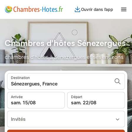
Ouvrir dans l’app
Chambres d'hôtes Sénezergues
chambres d'hôtes à Sénezergues et ses environs
Destination
Sénezergues, France
Arrivée
Départ
sam. 15/08
sam. 22/08
Invités