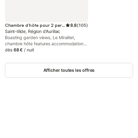
Chambre d’hôte pour 2 personnes
8.8
(
105
)
Saint-Illide, Région d'Aurillac
Boasting garden views, Le Miraillet,
chambre hôte features accommodation
with a garden and a terrace, around 30
dès
68 €
/
nuit
km from Cantal Auvergne Stadium. Both
free WiFi and parking on-site are
accessible at the bed and breakfast free
Afficher toutes les offres
of charge.
Connectez-vous et économisez
Se connecter
jusqu'à 10% sur nos logements.