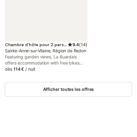
Chambre d’hôte pour 2 personnes
9.4
(
14
)
Sainte-Anne-sur-Vilaine, Région de Redon
Featuring garden views, La Buardais
offers accommodation with free bikes
and a balcony, around 49 km from Henri
dès
114 €
/
nuit
Fréville Metro Station, Rennes. This
property offers access to a terrace and
free private parking.
Afficher toutes les offres
Connectez-vous et économisez
Se connecter
jusqu'à 10% sur nos logements.