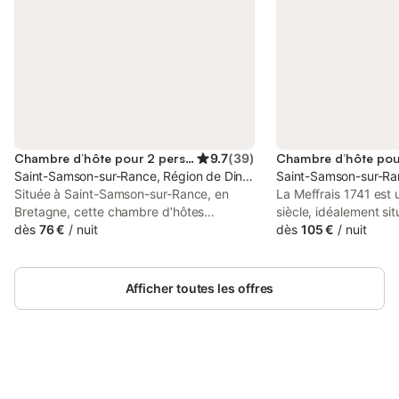
Chambre d’hôte pour 2 personnes
9.7
(
39
)
Saint-Samson-sur-Rance, Région de Dinan
Saint-Samson-sur-Ra
Située à Saint-Samson-sur-Rance, en
La Meffrais 1741 est 
Bretagne, cette chambre d’hôtes
siècle, idéalement si
chaleureuse de 14 m² accueille jusqu’à 2
dès
76 €
/
nuit
Dinan, dans un cadre 
dès
105 €
/
nuit
personnes. Vous disposerez d’une
proximité des princip
chambre confortable et d’une salle de
touristiques et des c
bain privative avec toilettes séparées.
Dès votre arrivée, vou
Afficher toutes les offres
Les équipements comprennent le Wi-Fi et
une allée arborée men
une télévision privée. Un petit-déjeuner
avec des arbres cen
vous est offert pour bien commencer
vieux cèdre, des chê
votre journée. Profitez du jardin
bien d’autres. L’élég
d’agrément et de la terrasse couverte,
gentilhommière se dé
parfaits pour vous détendre, lire,
Connectez-vous et économisez
pavée, de magnifiqu
Se connecter