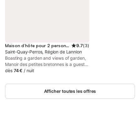
Maison d’hôte pour 2 personnes
9.7
(
3
)
Saint-Quay-Perros, Région de Lannion
Boasting a garden and views of garden,
Manoir des petites bretonnes is a guest
house set in a historic building in Saint-
dès
74 €
/
nuit
Quay-Perros, 8.2 km from Saint-Samson
Golf Course.
Afficher toutes les offres
Connectez-vous et économisez
Se connecter
jusqu'à 10% sur nos logements.