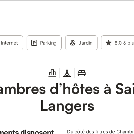
Internet
Parking
Jardin
8,0
& pl
mbres d’hôtes à Sai
Langers
ments disposent
Du côté des filtres de Chambr