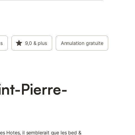
us
9,0
& plus
Annulation gratuite
nt-Pierre-
es Hotes, il semblerait que les bed &