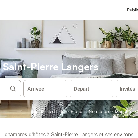
Publi
Saint-Pierre Langers
Arrivée
Départ
Invités
·
·
·
·
Chambres d'hôtes
France
Normandie
Manche
C
chambres d'hôtes à Saint-Pierre Langers et ses environs