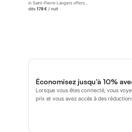
in Saint-Pierre-Langers offers
accommodation, a seasonal outdoor
dès
178 €
/
nuit
swimming pool, an open-air bath, free
bikes, a garden and barbecue facilities.
Économisez jusqu’à 10% av
Lorsque vous êtes connecté, vous voyez
prix et vous avez accès à des réduction
Se connecter ou s'inscrire