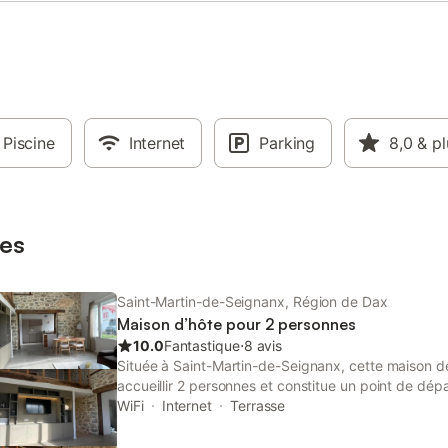
Piscine
Internet
Parking
8,0
& pl
es
Saint-Martin-de-Seignanx, Région de Dax
Maison d’hôte pour 2 personnes
10.0
Fantastique
⋅
8 avis
Située à Saint-Martin-de-Seignanx, cette maison 
accueillir 2 personnes et constitue un point de dépa
La propriété se trouve à 900 m du lac et à 2,5 km d
WiFi
Internet
Terrasse
plage est accessible à 9 km. L'intérieur compren
lit king-size, une salle de bains privative avec dou