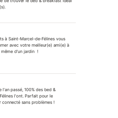
le de trouver le bed & breakfast idéal
s).
ts à Saint-Marcel-de-Félines vous
urner avec votre meilleur(e) ami(e) à
 même d'un jardin !
de l'an passé, 100% des bed &
lines l'ont. Parfait pour le
er connecté sans problèmes !