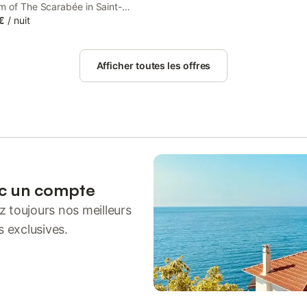
m of The Scarabée in Saint-
e-Félines, Séjour au Domaine
€
/
nuit
cel de Félines features
ation with seating area. This
offers access to a terrace and
Afficher toutes les offres
ate parking.
ec un compte
 toujours nos meilleurs
s exclusives.