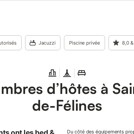
torisés
Jacuzzi
Piscine privée
8,0
&
mbres d’hôtes à Sai
de-Félines
ts ont les bed &
Du côté des équipements prop