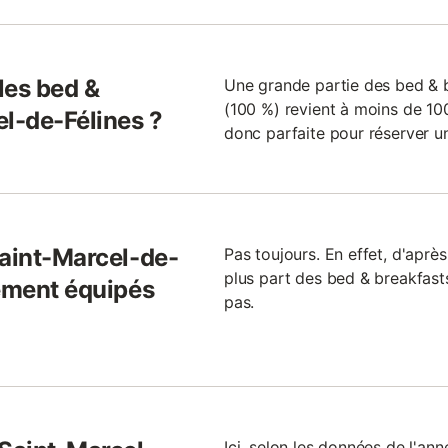
 les bed &
Une grande partie des bed & b
(100 %) revient à moins de 100
el-de-Félines ?
donc parfaite pour réserver u
Saint-Marcel-de-
Pas toujours. En effet, d'apr
plus part des bed & breakfast
lement équipés
pas.
Ici, selon les données de l'an