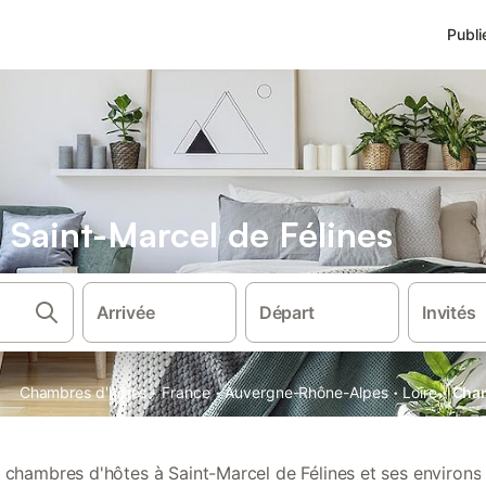
Publi
Saint-Marcel de Félines
Arrivée
Départ
Invités
·
·
·
·
Chambres d'hôtes
France
Auvergne-Rhône-Alpes
Loire
Cham
chambres d'hôtes à Saint-Marcel de Félines et ses environs