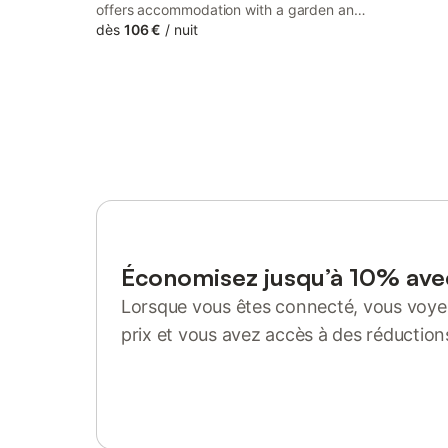
offers accommodation with a garden and
a terrace, around 40 km from Matmut
dès
106 €
/
nuit
Atlantique Stadium.
Économisez jusqu’à 10% av
Lorsque vous êtes connecté, vous voyez
prix et vous avez accès à des réduction
Se connecter ou s'inscrire