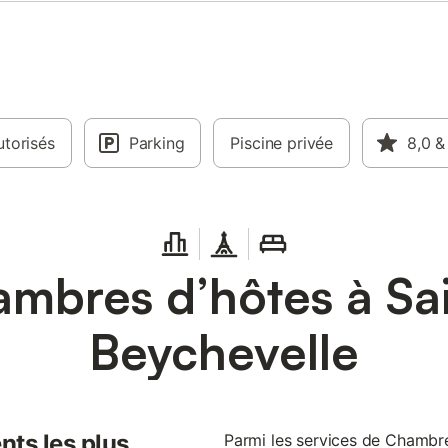
torisés
Parking
Piscine privée
8,0
&
mbres d’hôtes à Sai
Beychevelle
nts les plus
Parmi les services de Chambre