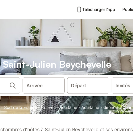
Télécharger l’app
Publi
Saint-Julien Beychevelle
Arrivée
Départ
Invités
·
·
·
·
·
e
Sud de la France
Nouvelle-Aquitaine
Aquitaine
Gironde
Chamb
chambres d'hôtes à Saint-Julien Beychevelle et ses environs