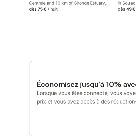
Centrale and 10 km of Gironde Estuary,
in Soulac
Chambres d'Hôtes d'Aliénor provides
dès
75 €
/
nuit
garden. T
dès
49 €
rooms with air conditioning and a private
access t
bathroom in Soulac-sur-Mer. Situated on
provides 
the beachfront, this property features a
free WiFi
garden.
property
Économisez jusqu’à 10% av
Lorsque vous êtes connecté, vous voyez
prix et vous avez accès à des réduction
Se connecter ou s'inscrire