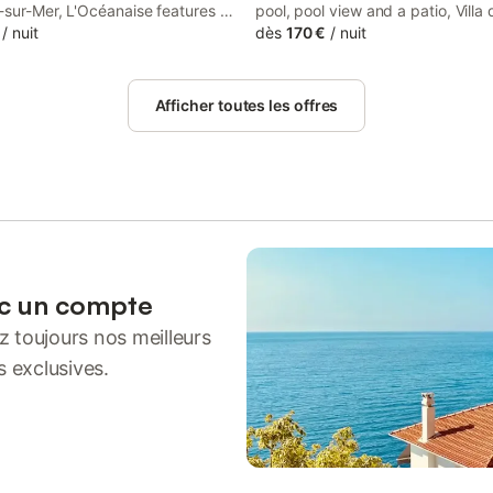
-sur-Mer, L'Océanaise features a
pool, pool view and a patio, Villa
his beachfront property offers
/
nuit
Chambre d'hôtes is set in Soulac
dès
170 €
/
nuit
o a balcony. The guest house
This property offers access to a 
garden views, a sun terrace, and
darts, free private parking and fr
 is available throughout the
Afficher toutes les offres
.
ec un compte
 toujours nos meilleurs
s exclusives.