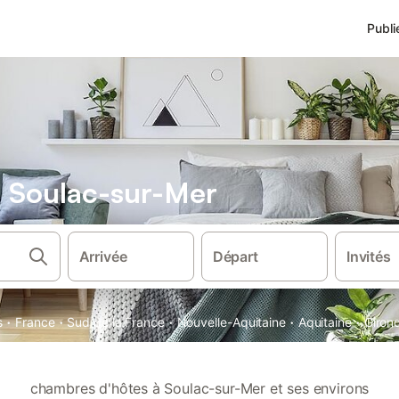
Publi
 Soulac-sur-Mer
Arrivée
Départ
Invités
·
·
·
·
·
s
France
Sud de la France
Nouvelle-Aquitaine
Aquitaine
Giron
chambres d'hôtes à Soulac-sur-Mer et ses environs