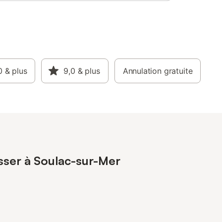
0
& plus
9,0
& plus
Annulation gratuite
esser à Soulac-sur-Mer