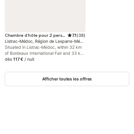
Chambre d’hôte pour 2 personnes
7.1
(
38
)
Listrac-Médoc, Région de Lesparre-Médoc
Situated in Listrac-Médoc, within 32 km
of Bordeaux International Fair and 33 km
of Matmut Atlantique Stadium, restaurant
dès
117 €
/
nuit
japonais Tokogine chambre d hote
features accommodation with a garden
as well as free private parking for guests
Afficher toutes les offres
who drive.
Connectez-vous et économisez
Se connecter
jusqu'à 10% sur nos logements.