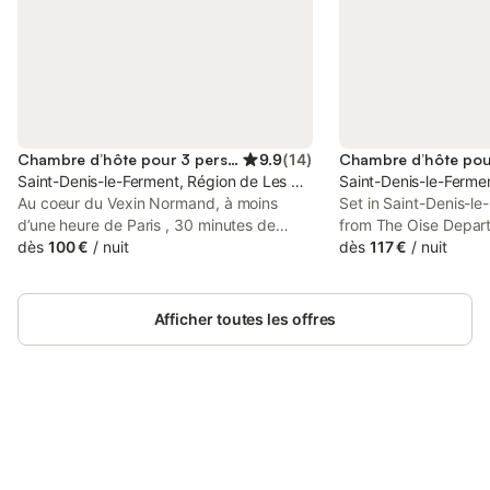
Chambre d’hôte pour 3 personnes
9.9
(
14
)
Chambre d’hôte pou
Saint-Denis-le-Ferment, Région de Les Andelys
Saint-Denis-le-Ferme
Au coeur du Vexin Normand, à moins
Set in Saint-Denis-l
d’une heure de Paris , 30 minutes de
from The Oise Depar
Giverny, et 20 minutes de Lyons La Forêt,
dès
100 €
/
nuit
Lévrière Chambres d'
dès
117 €
/
nuit
vous logerez au calme dans une bâtisse
parking on-site and r
normande du XVIIIe siècle et ses
access. The property
dépendances, bordées par la rivière La
and city views, and 
Afficher toutes les offres
Lévrière. Venez vous ressourcer au milieu
Beauvais Railway.
de deux hectares de jardin forêt,
territoire des canards, des chevreuils et
des chevaux. Nos chambres sont
spacieuses, et décorées avec soin dans
un esprit brocante. Chacune dispose d'un
Connectez-vous et économisez
Se connecter
accès indépendant et peut accueillir 3 ou
jusqu'à 10% sur nos logements.
4 personnes (sanitaires privés). Grande