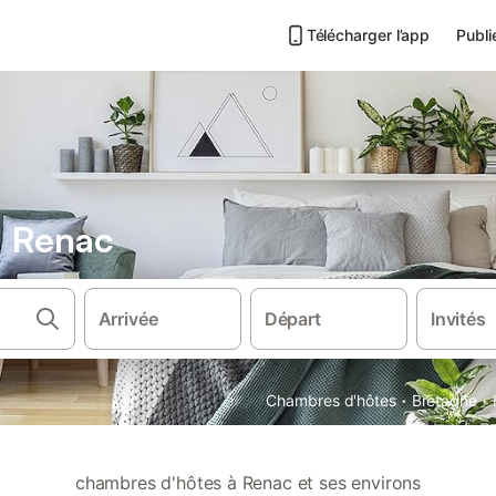
Télécharger l’app
Publi
s Renac
Arrivée
Départ
Invités
·
·
Chambres d'hôtes
Bretagne
chambres d'hôtes à Renac et ses environs