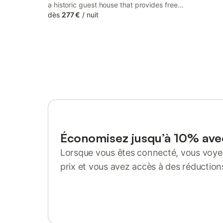
a historic guest house that provides free
WiFi, and guests can enjoy pool with a
dès
277 €
/
nuit
view and free bikes. The property
features garden views, and is 46 km from
Parc Expo Rennes.
Économisez jusqu’à 10% av
Lorsque vous êtes connecté, vous voyez
prix et vous avez accès à des réduction
Se connecter ou s'inscrire