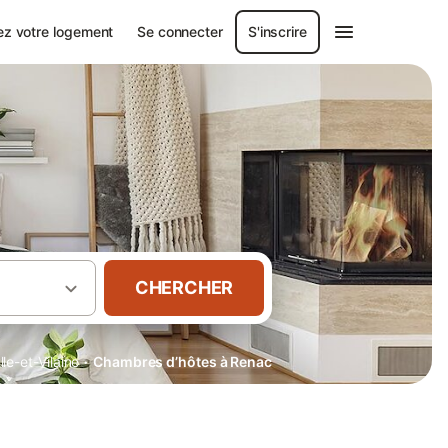
ez votre logement
Se connecter
S'inscrire
CHERCHER
·
Ille-et-Vilaine
Chambres d’hôtes à Renac