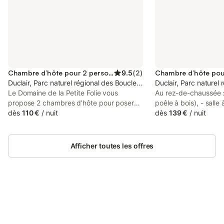
Chambre d’hôte pour 2 personnes
9.5
(
2
)
Duclair, Parc naturel régional des Boucles de la Seine Normande
Duclair, Parc naturel
Le Domaine de la Petite Folie vous
Au rez-de-chaussée : 
propose 2 chambres d'hôte pour poser
poêle à bois), - sall
vos valises et découvrir la Seine-
dès
110 €
/
nuit
à bois (petit-déjeuner
dès
139 €
/
nuit
Maritime. Au cœur des boucles de la
grande chambre 2 per
Seine, cette maison de maître de
160x200cm) avec ca
caractère vous accueillera pour partager
et salle d'eau et wc p
Afficher toutes les offres
un moment de convivialité en famille ou
étage : - 1 chambre 2
entre amis.
160x200cm) avec sal
privatif mansardés. 
demande. Jardin à dis
couvert pour vélos. 
Connectez-vous et économisez
Petite Folie vous pr
Se connecter
jusqu'à 10% sur nos logements.
d'hôte pour poser vos
découvrir la Seine-Ma