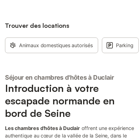
gîtes de 2 personnes
Au cœur des boucles 
maison de maître de 
Trouver des locations
accueillera pour par
convivialité en famill
sur la Seine et les b
confortables chambre
Animaux domestiques autorisés
Parking
décoration raffinée s
Rouen sur la route d
normandes dans le pa
des boucles de la Sei
Séjour en chambres d'hôtes à Duclair
Introduction à votre
escapade normande en
bord de Seine
Les chambres d'hôtes à Duclair
offrent une expérience
authentique au cœur de la vallée de la Seine, dans le