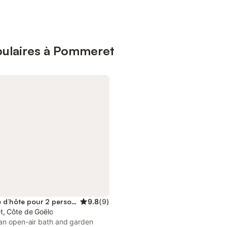
pulaires à Pommeret
Chambre d’hôte pour 2 personnes
9.8
(
9
)
, Côte de Goëlo
 an open-air bath and garden