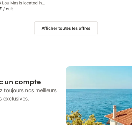
 Lou Mas is located in
, 13 km from Museum of Art and
€
/
nuit
f Saint-Brieuc and 14 km from
euc Cathedral. This property
cess to a terrace, free private
Afficher toutes les offres
nd free WiFi.
ec un compte
 toujours nos meilleurs
s exclusives.