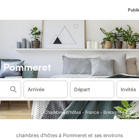
Publi
s Pommeret
Arrivée
Départ
Invités
·
·
·
Chambres d'hôtes
France
Bretagne
Cotes
chambres d'hôtes à Pommeret et ses environs