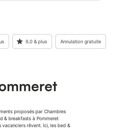
us
9,0
& plus
Annulation gratuite
Pommeret
pements proposés par Chambres
bed & breakfasts à Pommeret
 vacanciers rêvent. Ici, les bed &