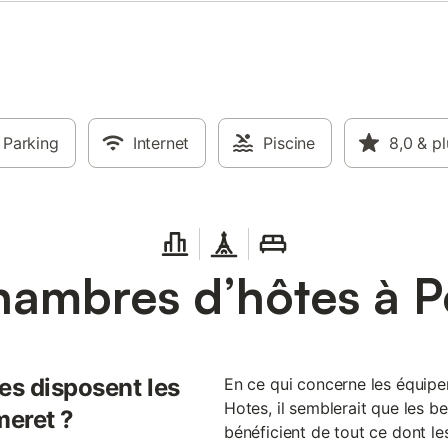
Parking
Internet
Piscine
8,0
& pl
hambres d’hôtes à 
es disposent les
En ce qui concerne les équi
Hotes, il semblerait que les 
meret ?
bénéficient de tout ce dont les