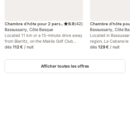
Chambre d’hôte pour 2 personnes
8.9
(
42
)
Chambre d’hôte pou
Bassussarry, Côte Basque
Bassussarry, Côte B
Located 11 km or a 15-minute drive away
Located in Bassussarr
from Biarritz, on the Makila Golf Club
region, La Cabane l
Resort & Spa, this Basque villa features
dès
112 €
/
nuit
features a terrace. T
dès
129 €
/
nuit
only one beach house-style guest room.
km from Saint-Jean-B
km from Saint Jean d
and 35 km from Henda
Afficher toutes les offres
Connectez-vous et économisez
Se connecter
jusqu'à 10% sur nos logements.