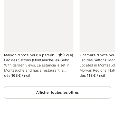
Maison d’hôte pour 3 personnes
9.2
(
4
)
Lac des Settons (Montsauche-les-Settons), Montsauche-les-Setton
Lac des Settons (Mon
With garden views, La Estancia is set in
Located in Montsauch
Montsauche and has a restaurant, a
Morvan Regional Nat
shared lounge, bar, garden and terrace.
dès
163 €
/
nuit
of Pré Lamy Golf Cou
dès
118 €
/
nuit
This recently renovated guest house is
Diligence provides 
located 8.2 km from Morvan Regional
garden as well as fre
Natural Park and 36 km from Pré Lamy
guests who drive.
Afficher toutes les offres
Golf Course.