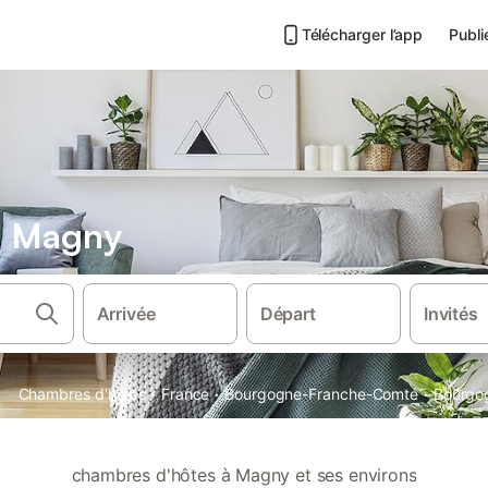
Télécharger l’app
Publi
s Magny
Arrivée
Départ
Invités
·
·
·
Chambres d'hôtes
France
Bourgogne-Franche-Comté
Bourgo
chambres d'hôtes à Magny et ses environs