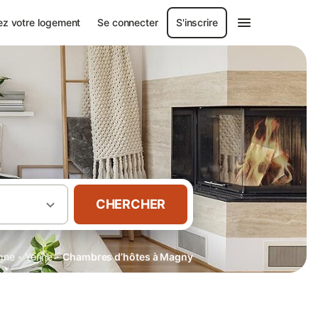
ez votre logement
Se connecter
S'inscrire
CHERCHER
·
·
gne
Yonne
Chambres d’hôtes à Magny