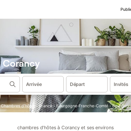
Publi
 Corancy
Arrivée
Départ
Invités
·
·
·
Chambres d'hôtes
France
Bourgogne-Franche-Comté
Bourgogn
chambres d'hôtes à Corancy et ses environs