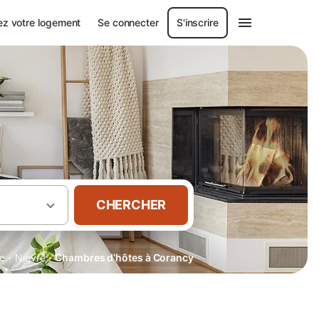
ez votre logement
Se connecter
S'inscrire
CHERCHER
·
·
e
Nièvre
Chambres d’hôtes à Corancy