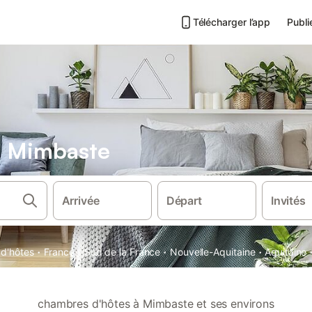
Télécharger l’app
Publi
s Mimbaste
Arrivée
Départ
Invités
·
·
·
·
d'hôtes
France
Sud de la France
Nouvelle-Aquitaine
Aquitaine
chambres d'hôtes à Mimbaste et ses environs