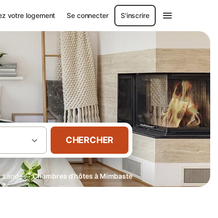
ez votre logement
Se connecter
S'inscrire
CHERCHER
·
·
Landes
Chambres d’hôtes à Mimbaste