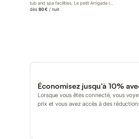
tub and spa facilities, Le petit Arrigade is
set in Mimbaste, 14 km from Dax Train
dès
80 €
/
nuit
Station and 13 km from Sainte-Marie
Cathedral. The property has pool and
garden views, and is 18 km from Gaujacq
Castle.
Économisez jusqu’à 10% av
Lorsque vous êtes connecté, vous voyez
prix et vous avez accès à des réduction
Se connecter ou s'inscrire