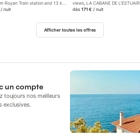
om Royan Train station and 13 km
views, LA CABANE DE L'ESTUAIR
re Dame Church, logis Paul
/
nuit
chambres d'hôte is located in Me
dès
171 €
/
nuit
ovides accommodation located
sur-Gironde. This beachfront pro
ers-sur-Gironde.
offers access to a terrace, free p
parking and free WiFi.
Afficher toutes les offres
ec un compte
 toujours nos meilleurs
s exclusives.