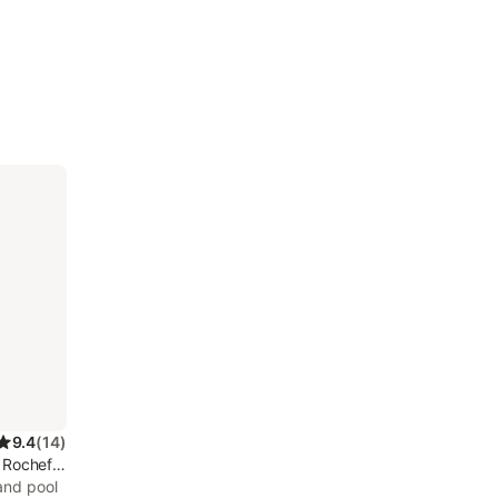
9.4
(
14
)
 Rochefort
and pool