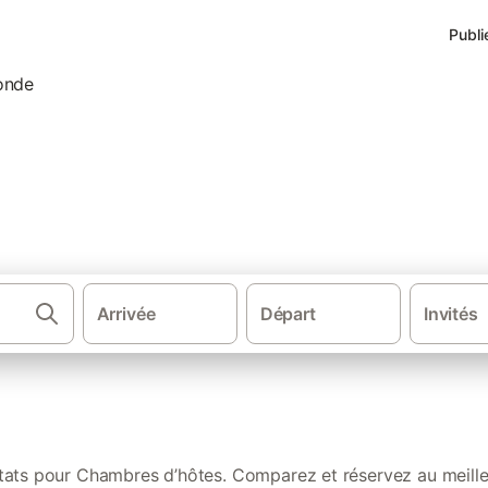
Publi
 les mieux notées à Meschers
Arrivée
Départ
Invités
·
·
·
·
bres d'hôtes
France
Nouvelle-Aquitaine
Charente-Maritime
Cha
ltats pour Chambres d’hôtes. Comparez et réservez au meilleu