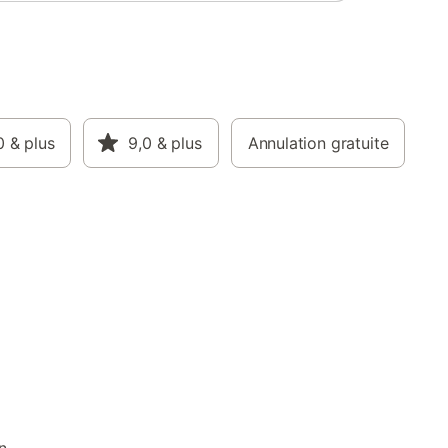
0
& plus
9,0
& plus
Annulation gratuite