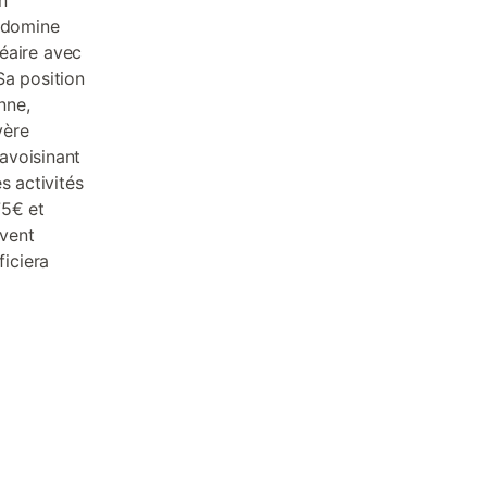
n
e domine
néaire avec
Sa position
nne,
vère
avoisinant
s activités
75€ et
uvent
iciera