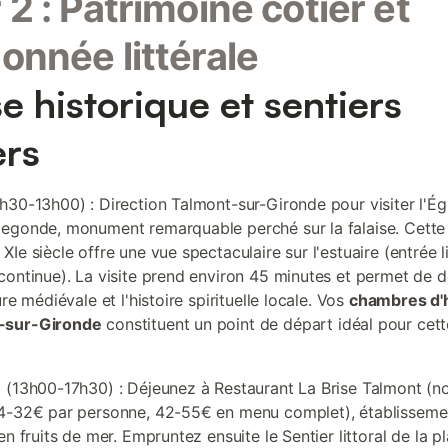
 2 : Patrimoine côtier et
onnée littérale
se historique et sentiers
ers
h30-13h00) : Direction Talmont-sur-Gironde pour visiter l'Ég
egonde, monument remarquable perché sur la falaise. Cette 
Ie siècle offre une vue spectaculaire sur l'estuaire (entrée l
continue). La visite prend environ 45 minutes et permet de d
ure médiévale et l'histoire spirituelle locale. Vos
chambres d'
-sur-Gironde
constituent un point de départ idéal pour cett
 (13h00-17h30) : Déjeunez à Restaurant La Brise Talmont (no
4-32€ par personne, 42-55€ en menu complet), établissemen
en fruits de mer. Empruntez ensuite le Sentier littoral de la p