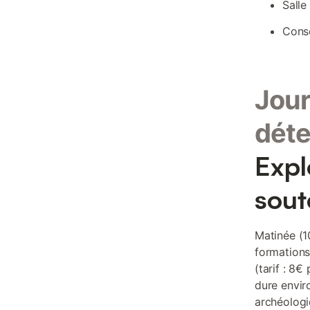
Salle
Conse
Jour
déte
Expl
sout
Matinée (1
formations
(tarif : 8
dure envir
archéologiq