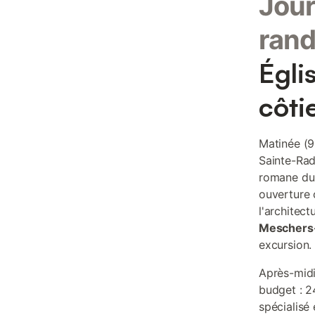
Jour
rand
Égli
côti
Matinée (9
Sainte-Rad
romane du X
ouverture 
l'architect
Meschers
excursion.
Après-midi
budget : 2
spécialisé 