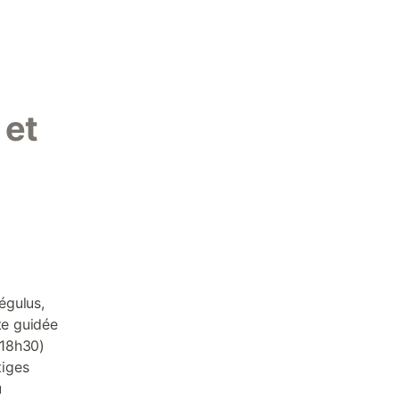
 et
égulus,
te guidée
-18h30)
tiges
u