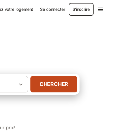
ez votre logement
Se connecter
S'inscrire
-sur-Gironde
CHERCHER
mbres d’hôtes à Meschers-sur-Gironde
r prix!