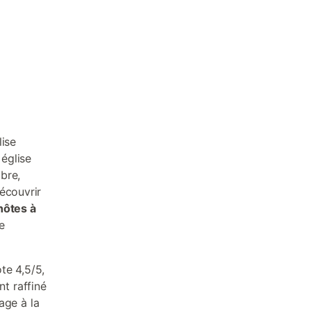
lise
église
ibre,
écouvrir
hôtes à
e
te 4,5/5,
t raffiné
lage à la