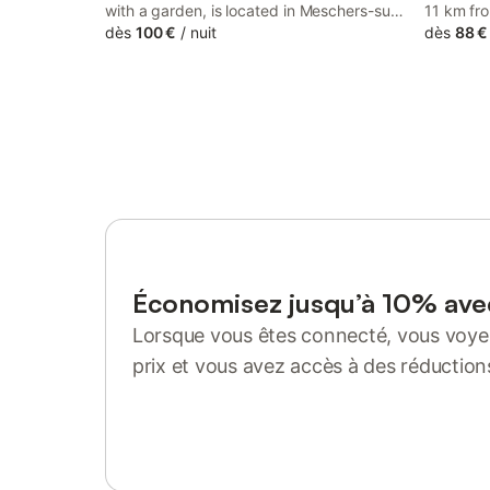
with a garden, is located in Meschers-sur-
11 km fr
Gironde, 41 km from Saintes Train Station,
dès
100 €
/
nuit
from Not
dès
88 €
8.2 km from Royan Train station, as well as
Massy pr
10 km from Notre Dame Church.
in Mesch
Économisez jusqu’à 10% av
Lorsque vous êtes connecté, vous voyez
prix et vous avez accès à des réduction
Se connecter ou s'inscrire