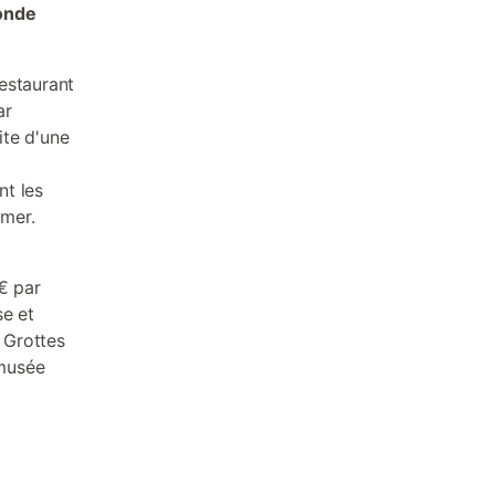
onde
estaurant
ar
ite d'une
nt les
 mer.
€ par
se et
s Grottes
 musée