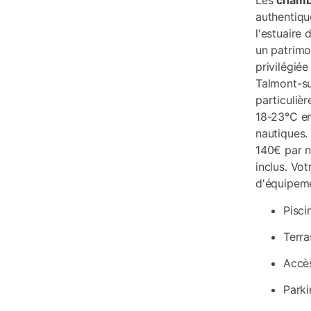
Les
chamb
authentiqu
l'estuaire 
un patrimo
privilégié
Talmont-su
particuliè
18-23°C en
nautiques.
140€ par nu
inclus. Vo
d'équipeme
Pisci
Terra
Accès
Parki