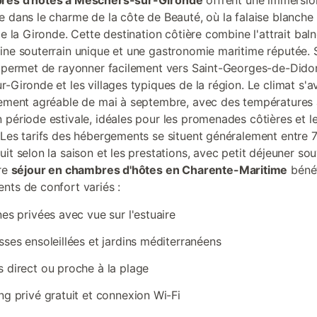
res d'hôtes à Meschers-sur-Gironde
offrent une immersio
e dans le charme de la côte de Beauté, où la falaise blanch
de la Gironde. Cette destination côtière combine l'attrait bal
ine souterrain unique et une gastronomie maritime réputée. 
e permet de rayonner facilement vers Saint-Georges-de-Dido
r-Gironde et les villages typiques de la région. Le climat s'a
rement agréable de mai à septembre, avec des températures 
 période estivale, idéales pour les promenades côtières et le
 Les tarifs des hébergements se situent généralement entre 
it selon la saison et les prestations, avec petit déjeuner so
tre
séjour en chambres d'hôtes en Charente-Maritime
bénéf
nts de confort variés :
nes privées avec vue sur l'estuaire
sses ensoleillées et jardins méditerranéens
 direct ou proche à la plage
ng privé gratuit et connexion Wi-Fi