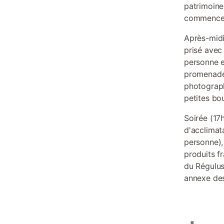
patrimoine
commencent
Après-midi
prisé avec
personne e
promenade 
photograph
petites bou
Soirée (17
d'acclimat
personne),
produits f
du Régulus
annexe des