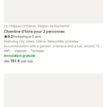
Le Château-d'Oléron, Région de Rochefort
Chambre d’hôte pour 2 personnes
9.2
Fantastique
⋅
5 avis
Featuring city views, Oléron MaisonMer provides
accommodation with a garden, a terrace and a bar, around 15
km from Fort Boyard. Featuring sea and garden views, this bed
WiFi
Internet
Terrasse
and breakfast also offers free WiFi.
Annulation gratuite
151 €
dès
par nuit