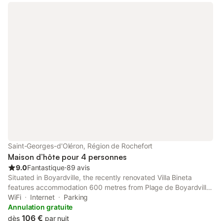
Saint-Georges-d'Oléron, Région de Rochefort
Maison d’hôte pour 4 personnes
9.0
Fantastique
⋅
89 avis
Situated in Boyardville, the recently renovated Villa Bineta
features accommodation 600 metres from Plage de Boyardville
and 2.5 km from Fort Boyard.
WiFi
Internet
Parking
Annulation gratuite
106 €
dès
par nuit