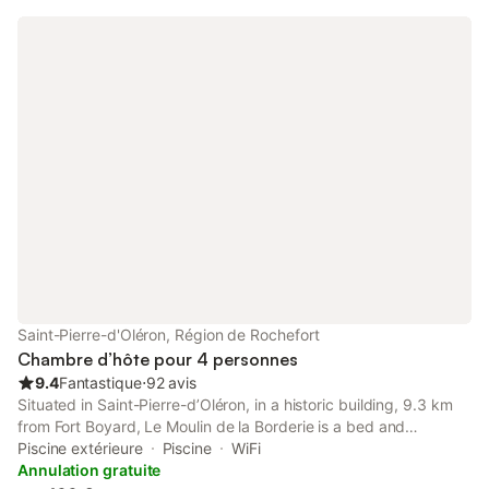
Saint-Pierre-d'Oléron, Région de Rochefort
Chambre d’hôte pour 4 personnes
9.4
Fantastique
⋅
92 avis
Situated in Saint-Pierre-dʼOléron, in a historic building, 9.3 km
from Fort Boyard, Le Moulin de la Borderie is a bed and
breakfast with an open-air bath and garden. There is an in-
Piscine extérieure
Piscine
WiFi
house restaurant and free private parking.
Annulation gratuite