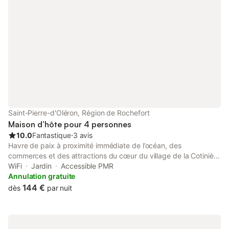
Saint-Pierre-d'Oléron, Région de Rochefort
Maison d’hôte pour 4 personnes
10.0
Fantastique
⋅
3 avis
Havre de paix à proximité immédiate de l’océan, des
commerces et des attractions du cœur du village de la Cotinière
(port, fête foraine, marchés.....). Logement de 35 m² + une
WiFi
Jardin
Accessible PMR
dépendance. Il est composé d’une pièce de vie de 20 m² avec
Annulation gratuite
lit de 140 x 190, canapé, rangements, table et chaises. La
144 €
dès
par nuit
cuisine de 6 m² est indépendante (son accès est possible sans
passer par la pièce de vie depuis l’extérieur) :
réfrigérateur/congélateur, plaque induction, four micro-onde,
airfryer, lave-linge, grille-pain, cafetière traditionnelle et