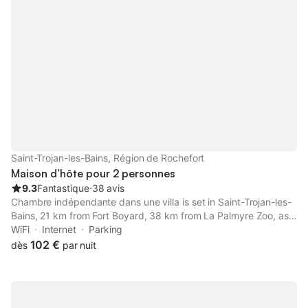
table de ping-pong partagée et un court de tennis à 15 minutes
à pied. Vous disposerez d’une place de parking sur place et
d’une borne de recharge partagée pour véhicules électriques.
La propriété se trouve à proximité de la plage, ce qui facilite
l’accès aux activités côtières. Veuillez noter que les événements
ne sont pas autorisés sur place.
Saint-Trojan-les-Bains, Région de Rochefort
Maison d’hôte pour 2 personnes
9.3
Fantastique
⋅
38 avis
Chambre indépendante dans une villa is set in Saint-Trojan-les-
Bains, 21 km from Fort Boyard, 38 km from La Palmyre Zoo, as
well as 45 km from Royan Golf. This property offers access to a
WiFi
Internet
Parking
terrace, free private parking and free WiFi.
102 €
dès
par nuit