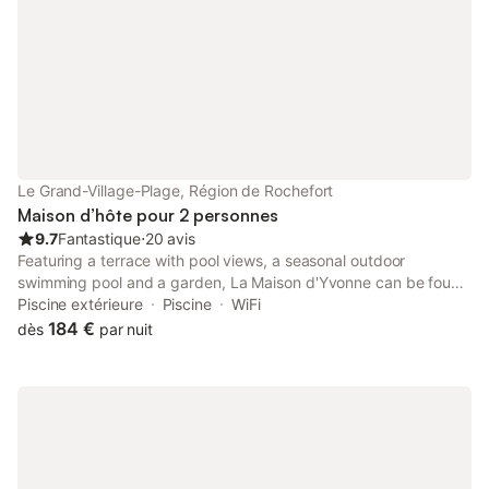
Le Grand-Village-Plage, Région de Rochefort
Maison d’hôte pour 2 personnes
9.7
Fantastique
⋅
20 avis
Featuring a terrace with pool views, a seasonal outdoor
swimming pool and a garden, La Maison d'Yvonne can be found
in Grand-Village-Plage, close to Grande Plage and 16 km from
Piscine extérieure
Piscine
WiFi
Fort Boyard.
184 €
dès
par nuit