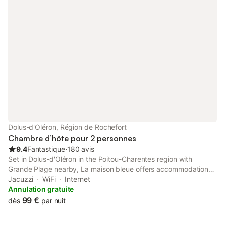
Dolus-d'Oléron, Région de Rochefort
Chambre d’hôte pour 2 personnes
9.4
Fantastique
⋅
180 avis
Set in Dolus-d'Oléron in the Poitou-Charentes region with
Grande Plage nearby, La maison bleue offers accommodation
with free private parking, as well as access to a hot tub.
Jacuzzi
WiFi
Internet
Annulation gratuite
99 €
dès
par nuit