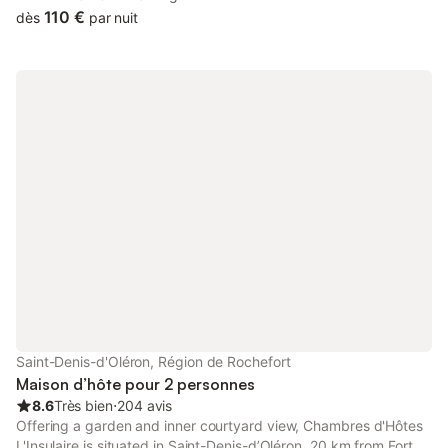
private parking and free WiFi.
110 €
dès
par nuit
Saint-Denis-d'Oléron, Région de Rochefort
Maison d’hôte pour 2 personnes
8.6
Très bien
⋅
204 avis
Offering a garden and inner courtyard view, Chambres d'Hôtes
L'Insulaire is situated in Saint-Denis-dʼOléron, 20 km from Fort