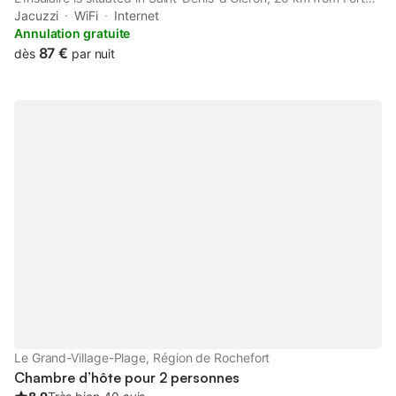
Boyard and 3.4 km from Chassiron Lighthouse.
Jacuzzi
WiFi
Internet
Annulation gratuite
87 €
dès
par nuit
Le Grand-Village-Plage, Région de Rochefort
Chambre d’hôte pour 2 personnes