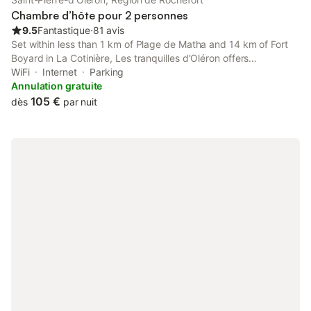
Chambre d’hôte pour 2 personnes
9.5
Fantastique
⋅
81 avis
Set within less than 1 km of Plage de Matha and 14 km of Fort
Boyard in La Cotinière, Les tranquilles d'Oléron offers
accommodation with seating area. This property offers access
WiFi
Internet
Parking
to a terrace, free private parking and free WiFi.
Annulation gratuite
105 €
dès
par nuit