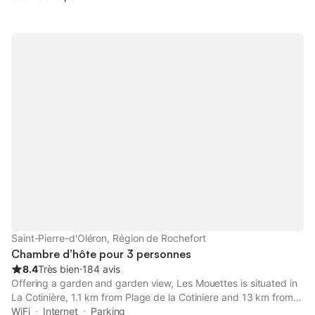
Saint-Pierre-d'Oléron, Région de Rochefort
Chambre d’hôte pour 3 personnes
8.4
Très bien
⋅
184 avis
Offering a garden and garden view, Les Mouettes is situated in
La Cotinière, 1.1 km from Plage de la Cotiniere and 13 km from
Fort Boyard. This property offers access to a terrace, free
WiFi
Internet
Parking