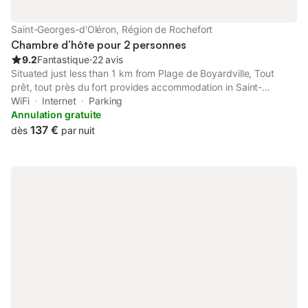
Saint-Georges-d'Oléron, Région de Rochefort
Chambre d’hôte pour 2 personnes
9.2
Fantastique
⋅
22 avis
Situated just less than 1 km from Plage de Boyardville, Tout
prêt, tout près du fort provides accommodation in Saint-
Georges-dʼOléron with access to a casino, a garden, as well as
WiFi
Internet
Parking
full-day security.
Annulation gratuite
137 €
dès
par nuit