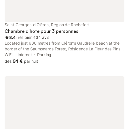
Saint-Georges-d'Oléron, Région de Rochefort
Chambre d’hôte pour 3 personnes
8.4
Très bien
⋅
134 avis
Located just 600 metres from Oléron’s Gaudrelle beach at the
border of the Saumonards Forest, Résidence La Fleur des Pins
offers guest house rooms, holiday homes and a mobile home.
WiFi
Internet
Parking
94 €
dès
par nuit