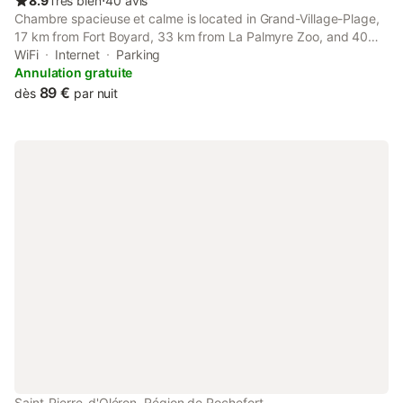
8.9
Très bien
⋅
40 avis
Chambre spacieuse et calme is located in Grand-Village-Plage,
17 km from Fort Boyard, 33 km from La Palmyre Zoo, and 40
km from Royan Golf. This property offers access to a terrace,
WiFi
Internet
Parking
free private parking and free WiFi.
Annulation gratuite
89 €
dès
par nuit
Saint-Pierre-d'Oléron, Région de Rochefort