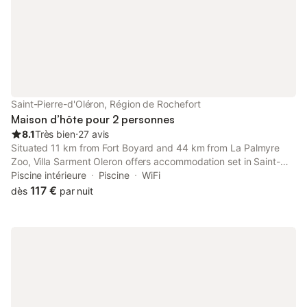
Saint-Pierre-d'Oléron, Région de Rochefort
Maison d’hôte pour 2 personnes
8.1
Très bien
⋅
27 avis
Situated 11 km from Fort Boyard and 44 km from La Palmyre
Zoo, Villa Sarment Oleron offers accommodation set in Saint-
Pierre-dʼOléron. This guest house features free private parking
Piscine intérieure
Piscine
WiFi
and a shared kitchen.
117 €
dès
par nuit