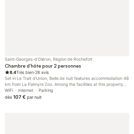
Saint-Georges-d'Oléron, Région de Rochefort
Chambre d’hôte pour 2 personnes
8.4
Très bien
⋅
28 avis
Set in Le Trait dʼUnion, Belle de nuit features accommodation 48
km from La Palmyre Zoo. Among the facilities at this property
are free shuttle service and full-day security, along with free
WiFi
Internet
Parking
WiFi throughout the property.
107 €
dès
par nuit