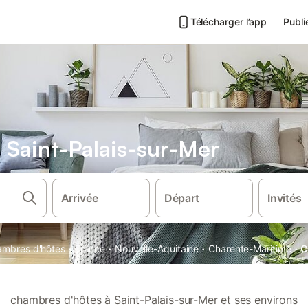
Télécharger l’app
Publi
Saint-Palais-sur-Mer
Arrivée
Départ
Invités
·
·
·
·
mbres d'hôtes
France
Nouvelle-Aquitaine
Charente-Maritime
C
chambres d'hôtes à Saint-Palais-sur-Mer et ses environs