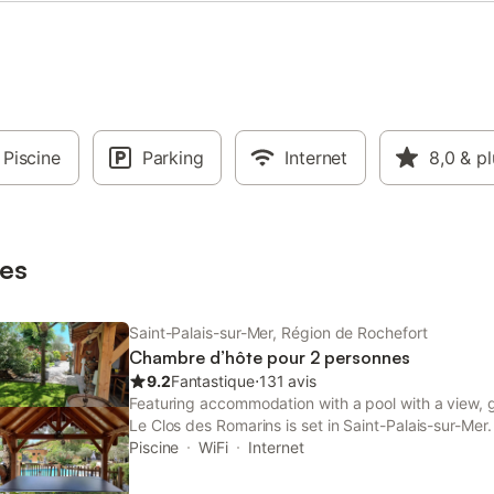
Piscine
Parking
Internet
8,0
& pl
es
Saint-Palais-sur-Mer, Région de Rochefort
Chambre d’hôte pour 2 personnes
9.2
Fantastique
⋅
131 avis
Featuring accommodation with a pool with a view, 
Le Clos des Romarins is set in Saint-Palais-sur-Mer
to a terrace, free private parking and free WiFi.
Piscine
WiFi
Internet