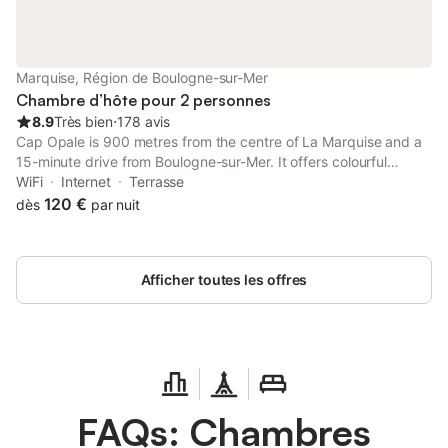
Marquise, Région de Boulogne-sur-Mer
Chambre d’hôte pour 2 personnes
8.9
Très bien
⋅
178 avis
Cap Opale is 900 metres from the centre of La Marquise and a
15-minute drive from Boulogne-sur-Mer. It offers colourful
rooms, free Wi-Fi access and a garden with lounge beds. All the
WiFi
Internet
Terrasse
heated rooms are soundproofed and individually decorated.
120 €
dès
par nuit
Afficher toutes les offres
FAQs: Chambres