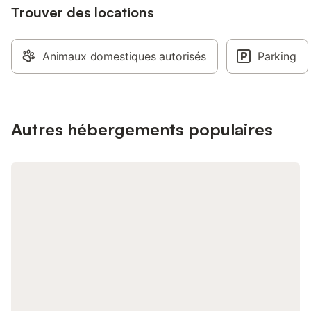
Trouver des locations
nez, Cap blanc nez …
nous contacter pour 
renseignements ou ph
vous recevoir Linge de
Animaux domestiques autorisés
Parking
grande serviette, 1 pe
gant de toilette).
Autres hébergements populaires