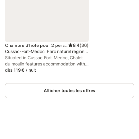
Chambre d’hôte pour 2 personnes
8.4
(
36
)
Cussac-Fort-Médoc, Parc naturel régional du Médoc
Situated in Cussac-Fort-Medoc, Chalet
du moulin features accommodation with
private pool, free WiFi and free private
dès
119 €
/
nuit
parking for guests who drive.
Afficher toutes les offres
Connectez-vous et économisez
Se connecter
jusqu'à 10% sur nos logements.