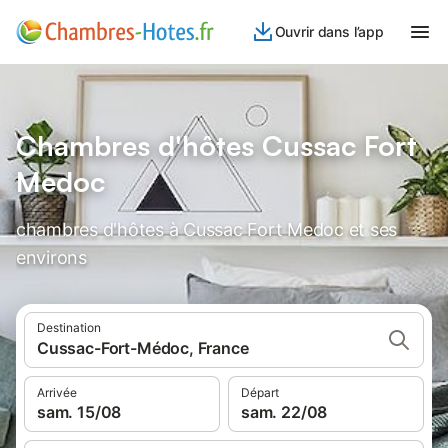
Ouvrir dans l’app
Chambres d'hôtes Cussac Fort
Medoc
chambres d'hôtes à Cussac Fort Medoc et ses
environs
Destination
Cussac-Fort-Médoc, France
Arrivée
Départ
sam. 15/08
sam. 22/08