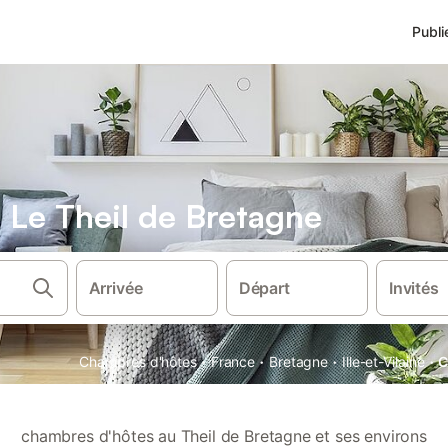
Publi
 Le Theil de Bretagne
Arrivée
Départ
Invités
·
·
·
·
Chambres d'hôtes
France
Bretagne
Ille-et-Vilaine
C
chambres d'hôtes au Theil de Bretagne et ses environs