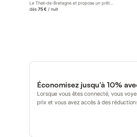
Le Theil-de-Bretagne et propose un prêt
de vélos. Il bénéficie d'une connexion Wi-
dès
75 €
/
nuit
Fi gratuite.
Économisez jusqu’à 10% av
Lorsque vous êtes connecté, vous voyez
prix et vous avez accès à des réduction
Se connecter ou s'inscrire