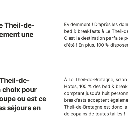
e Theil-de-
Evidemment ! D'après les donn
bed & breakfasts à Le Theil-d
lement une
C'est la destination parfaite 
d'été ! En plus, 100 % dispos
 Theil-de-
À Le Theil-de-Bretagne, selo
Hotes, 100 % des bed & breakf
n choix pour
comptant jusqu'à huit person
roupe ou est ce
breakfasts acceptent égaleme
es séjours en
Theil-de-Bretagne est donc la
de copains de toutes tailles !