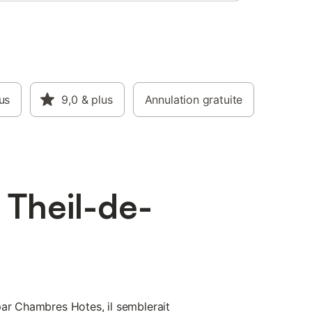
us
9,0
& plus
Annulation gratuite
 Theil-de-
par Chambres Hotes, il semblerait