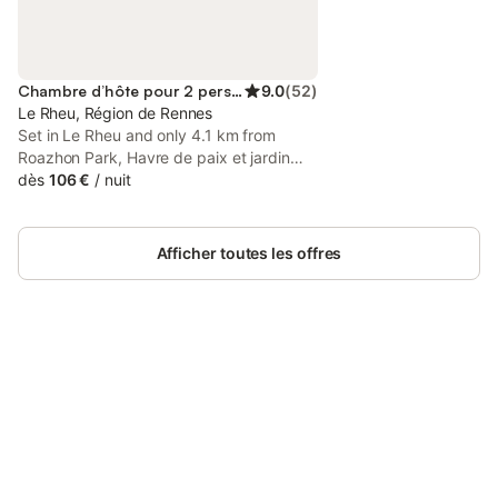
Chambre d’hôte pour 2 personnes
9.0
(
52
)
Le Rheu, Région de Rennes
Set in Le Rheu and only 4.1 km from
Roazhon Park, Havre de paix et jardin
tropical. Chambre privée offers
dès
106 €
/
nuit
accommodation with garden views, free
WiFi and free private parking. 6.8 km
from Anatole France Metro Station and
Afficher toutes les offres
6.9 km from J.
Connectez-vous et économisez
Se connecter
jusqu'à 10% sur nos logements.