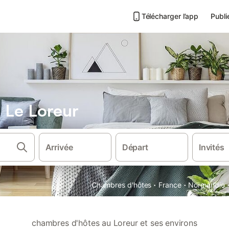
Télécharger l’app
Publi
 Le Loreur
Arrivée
Départ
Invités
·
·
Chambres d'hôtes
France
Normandie
chambres d'hôtes au Loreur et ses environs