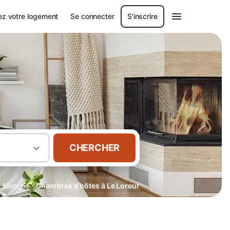
ez votre logement
Se connecter
S'inscrire
CHERCHER
·
·
Manche
Chambres d’hôtes à Le Loreur