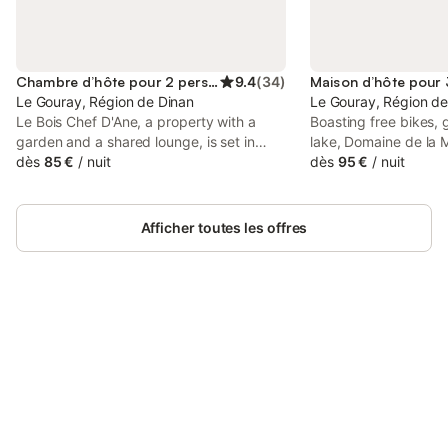
Chambre d’hôte pour 2 personnes
9.4
(
34
)
Le Gouray, Région de Dinan
Le Gouray, Région de
Le Bois Chef D'Ane, a property with a
Boasting free bikes,
garden and a shared lounge, is set in
lake, Domaine de la M
Collinée, 33 km from Museum of Art and
dès
85 €
/
nuit
Le Gouray, 38 km fr
dès
95 €
/
nuit
History of Saint-Brieuc, 33 km from
and History of Saint-
Saint-Brieuc Cathedral, as well as 33 km
offers access to a pa
from Saint-Brieuc Train Station.
parking.
Afficher toutes les offres
Connectez-vous et économisez
Se connecter
jusqu'à 10% sur nos logements.