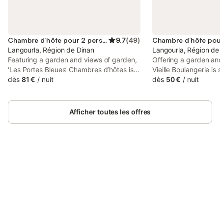
Chambre d’hôte pour 2 personnes
9.7
(
49
)
Langourla, Région de Dinan
Langourla, Région de
Featuring a garden and views of garden,
Offering a garden an
‘Les Portes Bleues’ Chambres d’hôtes is a
Vieille Boulangerie is 
bed and breakfast situated in a historic
dès
81 €
/
nuit
Langourla, 43 km fro
dès
50 €
/
nuit
building in Langourla, 41 km from Dinan
Station and 50 km f
Train Station.
and History of Saint-
Afficher toutes les offres
Connectez-vous et économisez
Se connecter
jusqu'à 10% sur nos logements.