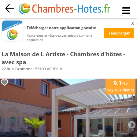
x
Télécharger notre application gratuite
Recherchez et réservez vos séjours sur notre
application
La Maison de L Artiste - Chambres d'hôtes -
avec spa
22 Rue Ozomont - 55100 VERDUN
9.1
/10
avis clients
143