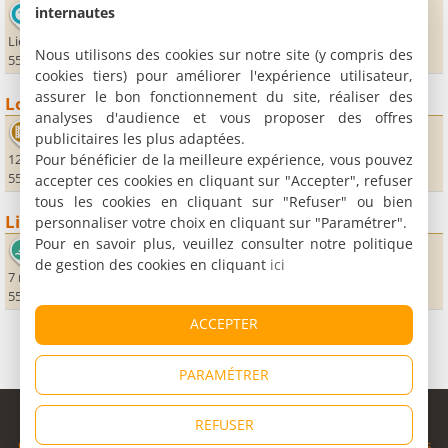
internautes
Ouvrage de la Falouse
Lieu-dit le "Plat d’Houillon"
Nous utilisons des cookies sur notre site (y compris des
55100 Dugny sur Meuse
cookies tiers) pour améliorer l'expérience utilisateur,
assurer le bon fonctionnement du site, réaliser des
Loisirs
analyses d'audience et vous proposer des offres
Cinéma Majestic
publicitaires les plus adaptées.
Pour bénéficier de la meilleure expérience, vous pouvez
12, place Chevert
55100 Verdun
accepter ces cookies en cliquant sur "Accepter", refuser
tous les cookies en cliquant sur "Refuser" ou bien
Lieux sportifs
personnaliser votre choix en cliquant sur "Paramétrer".
Pour en savoir plus, veuillez consulter notre politique
Aquadrôme
de gestion des cookies en cliquant
ici
7 rue du 8 mai 1945
55100 Verdun
ACCEPTER
PARAMÉTRER
© Copyright 1998 - 2026
REFUSER
Cybevasion
|
Mentions légales
|
Confidentialité
|
CGU
|
Informations