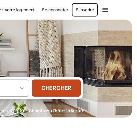
ez votre logement
Se connecter
S'inscrire
CHERCHER
·
otes-d'Armor
Chambres d’hôtes à Kerfot