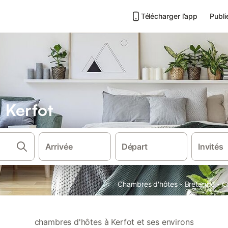
Télécharger l’app
Publi
 Kerfot
Arrivée
Départ
Invités
·
·
Chambres d'hôtes
Bretagne
C
chambres d'hôtes à Kerfot et ses environs