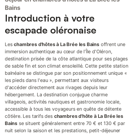
d’Oléron. Petit havre de paix bordé de plages de sable fin, vous
Bains
déambulerez dans ses ruelles pittoresques et profiterez de la
Introduction à votre
gamme complète de services et d’animations à votre disposition
: plages, marché animé, boutiques, activités sportives et pistes
escapade oléronaise
cyclables. Située à 300 m des plages de sable fin, au calme
dans une propriété close de murs, notre maison d’hôte La
Barjuline vous accueillera tout au long de l’année pour vos
Les
chambres d'hôtes à La Brée les Bains
offrent une
séjours découverte, entre amis, en famille ou en déplacement
immersion authentique au cœur de l'Île d'Oléron,
professionnel. Les propriétaires sauront partager et é
destination prisée de la côte atlantique pour ses plages
de sable fin et son climat ensoleillé. Cette petite station
balnéaire se distingue par son positionnement unique «
les pieds dans l'eau », permettant aux visiteurs
d'accéder directement aux rivages depuis leur
hébergement. La destination conjugue charme
villageois, activités nautiques et gastronomie locale,
accessible à tous les voyageurs en quête de détente
côtière. Les tarifs des
chambres d'hôte à La Brée les
Bains
se situent généralement entre 70 € et 130 € par
nuit selon la saison et les prestations, petit-déjeuner