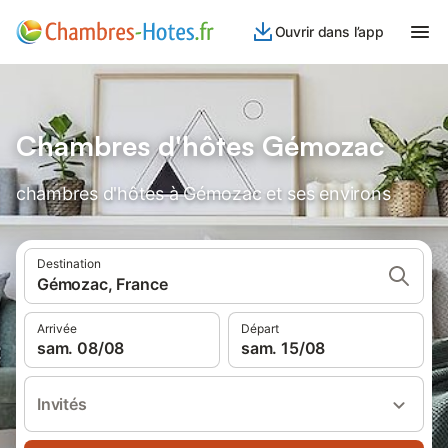
Ouvrir dans l’app
Chambres d'hôtes Gémozac
chambres d'hôtes à Gémozac et ses environs
Destination
Gémozac, France
Arrivée
Départ
sam. 08/08
sam. 15/08
Invités