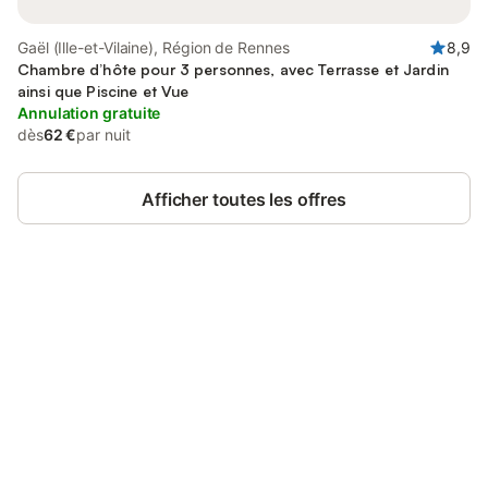
Gaël (Ille-et-Vilaine), Région de Rennes
8,9
Chambre d’hôte pour 3 personnes, avec Terrasse et Jardin
ainsi que Piscine et Vue
Annulation gratuite
dès
62 €
par nuit
Afficher toutes les offres
Connectez-vous et économisez
Se connecter
jusqu'à 10% sur nos logements.