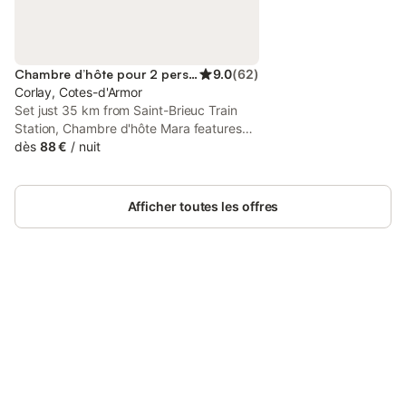
Chambre d’hôte pour 2 personnes
9.0
(
62
)
Corlay, Cotes-d'Armor
Set just 35 km from Saint-Brieuc Train
Station, Chambre d'hôte Mara features
accommodation in Corlay with access to
dès
88 €
/
nuit
a garden, a shared lounge, as well as full-
day security. This bed and breakfast
offers free private parking and a shared
Afficher toutes les offres
kitchen.
Connectez-vous et économisez
Se connecter
jusqu'à 10% sur nos logements.