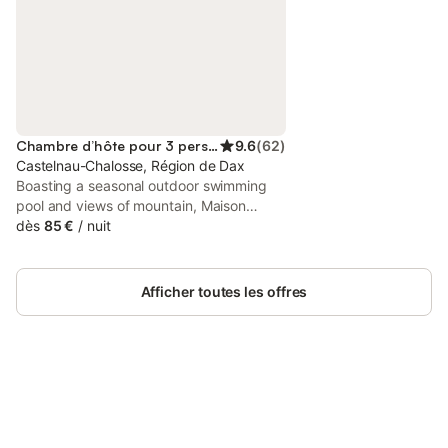
Chambre d’hôte pour 3 personnes
9.6
(
62
)
Castelnau-Chalosse, Région de Dax
Boasting a seasonal outdoor swimming
pool and views of mountain, Maison
Lalanne is a bed and breakfast set in a
dès
85 €
/
nuit
historic building in Castelnau-Chalosse,
21 km from Dax Train Station.
Afficher toutes les offres
Connectez-vous et économisez
Se connecter
jusqu'à 10% sur nos logements.